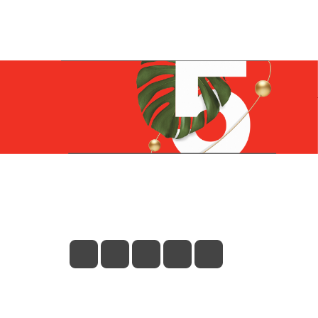
Контакты
+7 (831) 266-0321
info@knizhniy.com