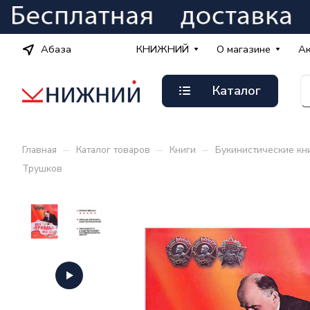
Абаза
КНИЖНИЙ
О магазине
А
Каталог
–
–
–
Главная
Каталог товаров
Книги
Букинистические кн
Трушков