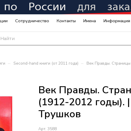
кции
Сотрудничество
Контакты
Имена
Информация
–
–
иги
Second-hand книги (от 2011 года)
Век Правды. Страницы 
Век Правды. Стра
(1912-2012 годы). 
Трушков
Арт.
3588