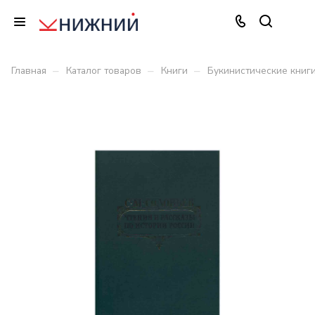
–
–
–
Главная
Каталог товаров
Книги
Букинистические книг