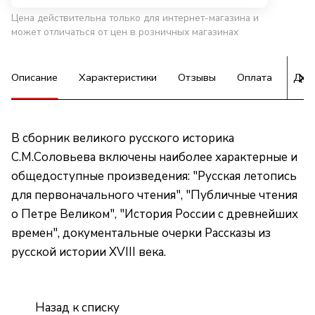
Цена действительна только для интернет-магазина и
может отличаться от цен в розничных магазинах
Описание
Характеристики
Отзывы
Оплата
Дос
В сборник великого русского историка
С.М.Соловьева включены наиболее характерные и
общедоступные произведения: "Русская летопись
для первоначального чтения", "Публичные чтения
о Петре Великом", "История России с древнейших
времен", документальные очерки Рассказы из
русской истории XVIII века.
Назад к списку