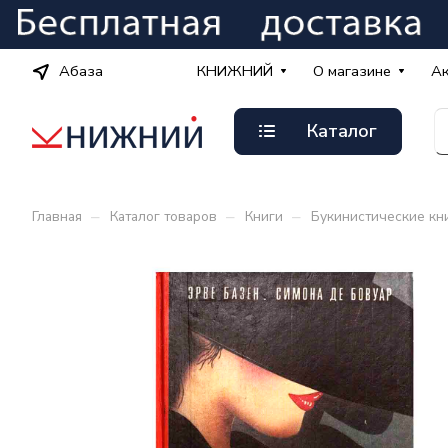
Абаза
КНИЖНИЙ
О магазине
А
Каталог
–
–
–
Главная
Каталог товаров
Книги
Букинистические кн