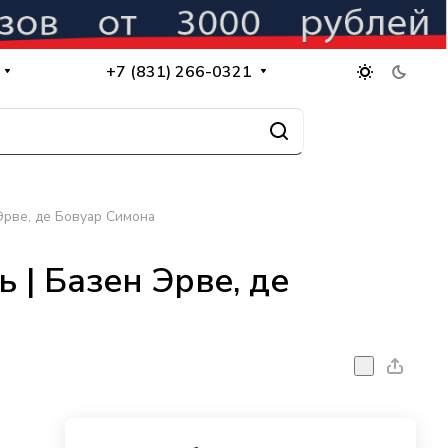
+7 (831) 266-0321
Эрве, де Бовуар Симона
 | Базен Эрве, де