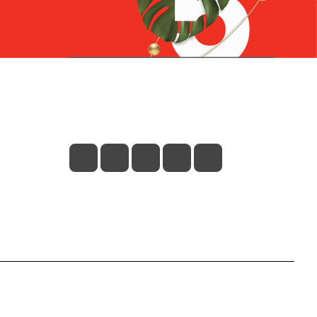
Контакты
+7 (831) 266-0321
info@knizhniy.com