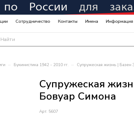
кции
Сотрудничество
Контакты
Имена
Информация
–
–
иги
Букинистика 1942 - 2010 гг.
Супружеская жизнь | Базен 
Супружеская жизнь
Бовуар Симона
Арт.
5607