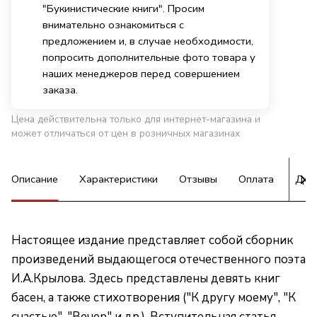
"Букинистические книги". Просим
внимательно ознакомиться с
предложением и, в случае необходимости,
попросить дополнительные фото товара у
наших менеджеров перед совершением
заказа.
Цена действительна только для интернет-магазина и
может отличаться от цен в розничных магазинах
Описание
Характеристики
Отзывы
Оплата
Дос
Настоящее издание представляет собой сборник
произведений выдающегося отечественного поэта
И.А.Крылова. Здесь представлены девять книг
басен, а также стихотворения ("К другу моему", "К
счастью", "Вечер" и др.). Вступительная статья,