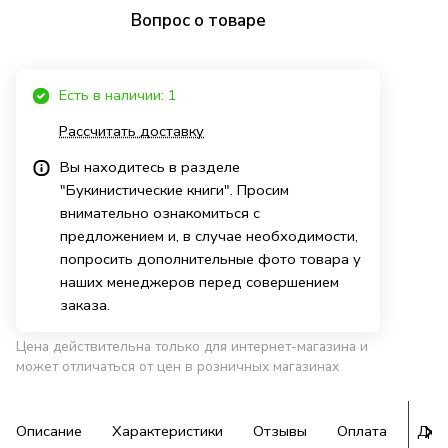
Вопрос о товаре
Есть в наличии: 1
Рассчитать доставку
Вы находитесь в разделе
"Букинистические книги". Просим
внимательно ознакомиться с
предложением и, в случае необходимости,
попросить дополнительные фото товара у
наших менеджеров перед совершением
заказа.
Цена действительна только для интернет-магазина и
может отличаться от цен в розничных магазинах
Описание
Характеристики
Отзывы
Оплата
Дос