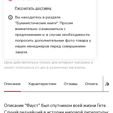
Рассчитать доставку
Вы находитесь в разделе
"Букинистические книги". Просим
внимательно ознакомиться с
предложением и, в случае необходимости,
попросить дополнительные фото товара у
наших менеджеров перед совершением
заказа.
Цена действительна только для интернет-магазина и
может отличаться от цен в розничных магазинах
Описание
Характеристики
Отзывы
Оплата
Дос
Описание "Фауст" был спутником всей жизни Гете.
Случай редчайший в истории мировой литературы: