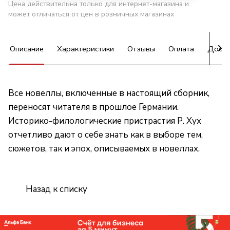
Цена действительна только для интернет-магазина и
может отличаться от цен в розничных магазинах
Описание
Характеристики
Отзывы
Оплата
Доста
Все новеллы, включенные в настоящий сборник,
переносят читателя в прошлое Германии.
Историко-филологические пристрастия Р. Хух
отчетливо дают о себе знать как в выборе тем,
сюжетов, так и эпох, описываемых в новеллах.
Назад к списку