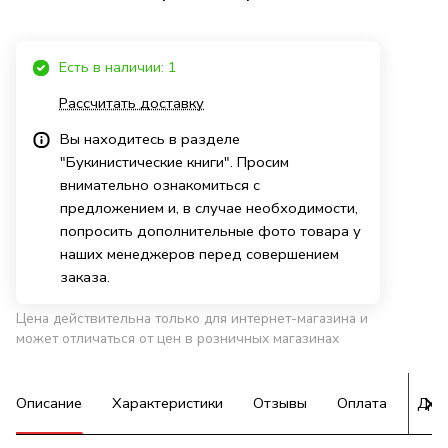
Есть в наличии: 1
Рассчитать доставку
Вы находитесь в разделе
"Букинистические книги". Просим
внимательно ознакомиться с
предложением и, в случае необходимости,
попросить дополнительные фото товара у
наших менеджеров перед совершением
заказа.
Цена действительна только для интернет-магазина и
может отличаться от цен в розничных магазинах
Описание
Характеристики
Отзывы
Оплата
Дос