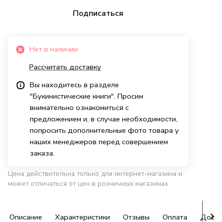
Подписаться
Нет в наличии
Рассчитать доставку
Вы находитесь в разделе
"Букинистические книги". Просим
внимательно ознакомиться с
предложением и, в случае необходимости,
попросить дополнительные фото товара у
наших менеджеров перед совершением
заказа.
Цена действительна только для интернет-магазина и
может отличаться от цен в розничных магазинах
Описание
Характеристики
Отзывы
Оплата
Доста