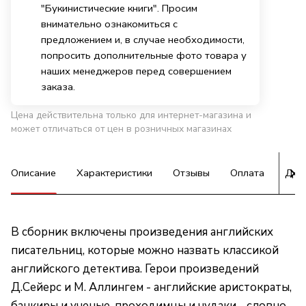
"Букинистические книги". Просим
внимательно ознакомиться с
предложением и, в случае необходимости,
попросить дополнительные фото товара у
наших менеджеров перед совершением
заказа.
Цена действительна только для интернет-магазина и
может отличаться от цен в розничных магазинах
Описание
Характеристики
Отзывы
Оплата
Дос
В сборник включены произведения английских
писательниц, которые можно назвать классикой
английского детектива. Герои произведений
Д.Сейерс и М. Аллингем - английские аристократы,
банкиры и ученые, проходимцы и чудаки - словно