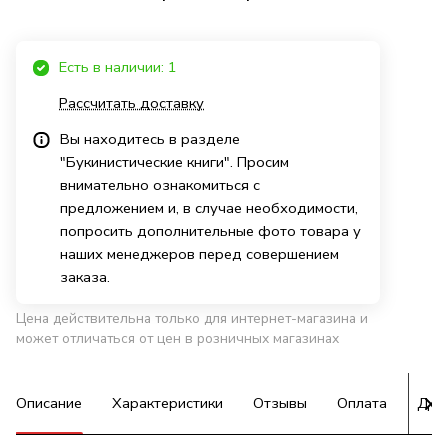
Есть в наличии: 1
Рассчитать доставку
Вы находитесь в разделе
"Букинистические книги". Просим
внимательно ознакомиться с
предложением и, в случае необходимости,
попросить дополнительные фото товара у
наших менеджеров перед совершением
заказа.
Цена действительна только для интернет-магазина и
может отличаться от цен в розничных магазинах
Описание
Характеристики
Отзывы
Оплата
Дос