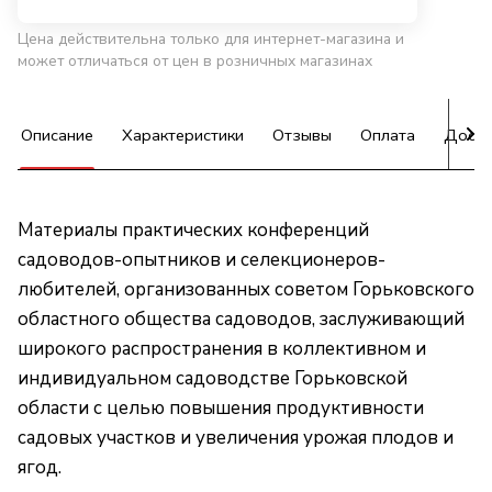
Цена действительна только для интернет-магазина и
может отличаться от цен в розничных магазинах
Описание
Характеристики
Отзывы
Оплата
Доста
Материалы практических конференций
садоводов-опытников и селекционеров-
любителей, организованных советом Горьковского
областного общества садоводов, заслуживающий
широкого распространения в коллективном и
индивидуальном садоводстве Горьковской
области с целью повышения продуктивности
садовых участков и увеличения урожая плодов и
ягод.