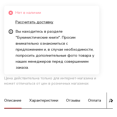
Нет в наличии
Рассчитать доставку
Вы находитесь в разделе
"Букинистические книги". Просим
внимательно ознакомиться с
предложением и, в случае необходимости,
попросить дополнительные фото товара у
наших менеджеров перед совершением
заказа.
Цена действительна только для интернет-магазина и
может отличаться от цен в розничных магазинах
Описание
Характеристики
Отзывы
Оплата
Дос