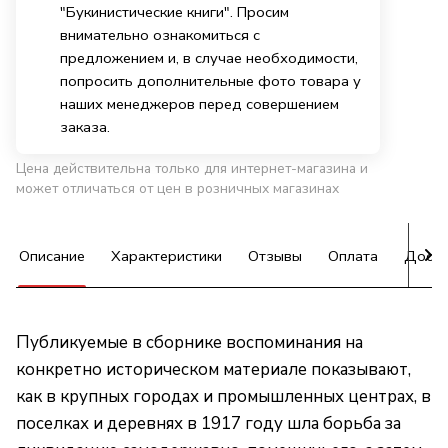
"Букинистические книги". Просим
внимательно ознакомиться с
предложением и, в случае необходимости,
попросить дополнительные фото товара у
наших менеджеров перед совершением
заказа.
Цена действительна только для интернет-магазина и
может отличаться от цен в розничных магазинах
Описание
Характеристики
Отзывы
Оплата
Доста
Публикуемые в сборнике воспоминания на
конкретно историческом материале показывают,
как в крупных городах и промышленных центрах, в
поселках и деревнях в 1917 году шла борьба за