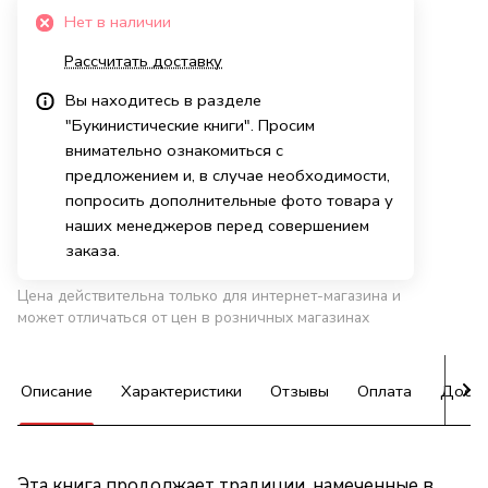
Нет в наличии
Рассчитать доставку
Вы находитесь в разделе
"Букинистические книги". Просим
внимательно ознакомиться с
предложением и, в случае необходимости,
попросить дополнительные фото товара у
наших менеджеров перед совершением
заказа.
Цена действительна только для интернет-магазина и
может отличаться от цен в розничных магазинах
Описание
Характеристики
Отзывы
Оплата
Доста
Эта книга продолжает традиции, намеченные в