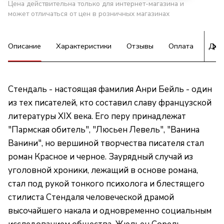
Цена действительна только для интернет-магазина и
может отличаться от цен в розничных магазинах
Описание
Характеристики
Отзывы
Оплата
Дос
Стендаль - настоящая фамилия Анри Бейль - один
из тех писателей, кто составил славу французской
литературы XIX века. Его перу принадлежат
"Пармская обитель", "Люсьен Левель", "Ванина
Ванини", но вершиной творчества писателя стал
роман Красное и черное. Заурядный случай из
уголовной хроники, лежащий в основе романа,
стал под рукой тонкого психолога и блестящего
стилиста Стендаля человеческой драмой
высочайшего накала и одновременно социальным