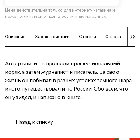
Цена действительна только для интернет-магазина и
может отличаться от цен в розничных магазинах
Описание
Характеристики
Отзывы
Оплата
Дос
Автор книги - в прошлом профессиональный
моряк, а затем журналист и писатель. За свою
жизнь он побывал в разных уголках земного шара,
много путешествовал и по России. Обо всём, что
он увидел, и написано в книге.
Назад к списку