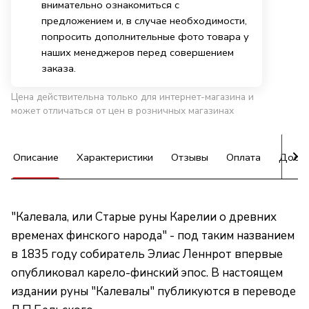
внимательно ознакомиться с
предложением и, в случае необходимости,
попросить дополнительные фото товара у
наших менеджеров перед совершением
заказа.
Цена действительна только для интернет-магазина и
может отличаться от цен в розничных магазинах
Описание
Характеристики
Отзывы
Оплата
Доста
"Калевала, или Старые руны Карелии о древних
временах финского народа" - под таким названием
в 1835 году собиратель Элиас Леннрот впервые
опубликовал карело-финский эпос. В настоящем
издании руны "Калевалы" публикуются в переводе