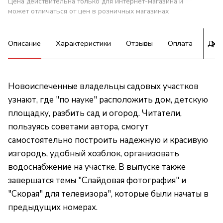
Цена действительна только для интернет-магазина и
может отличаться от цен в розничных магазинах
Описание
Характеристики
Отзывы
Оплата
Дос
Новоиспеченные владельцы садовых участков
узнают, где "по науке" расположить дом, детскую
площадку, разбить сад и огород. Читатели,
пользуясь советами автора, смогут
самостоятельно построить надежную и красивую
изгородь, удобный хозблок, организовать
водоснабжение на участке. В выпуске также
завершатся темы "Слайдовая фотография" и
"Скорая" для телевизора", которые были начаты в
предыдущих номерах.