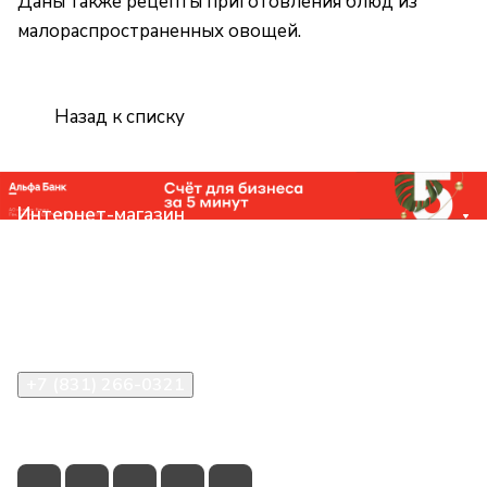
Даны также рецепты приготовления блюд из
малораспространенных овощей.
Назад к списку
Интернет-магазин
Компания
Помощь
Контакты
+7 (831) 266-0321
info@knizhniy.com