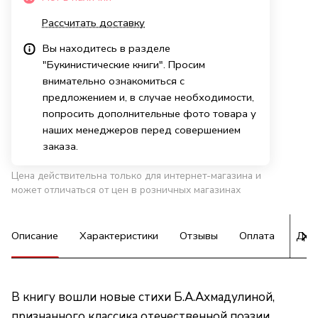
Рассчитать доставку
Вы находитесь в разделе
"Букинистические книги". Просим
внимательно ознакомиться с
предложением и, в случае необходимости,
попросить дополнительные фото товара у
наших менеджеров перед совершением
заказа.
Цена действительна только для интернет-магазина и
может отличаться от цен в розничных магазинах
Описание
Характеристики
Отзывы
Оплата
Дос
В книгу вошли новые стихи Б.А.Ахмадулиной,
признанного классика отечественной поэзии,