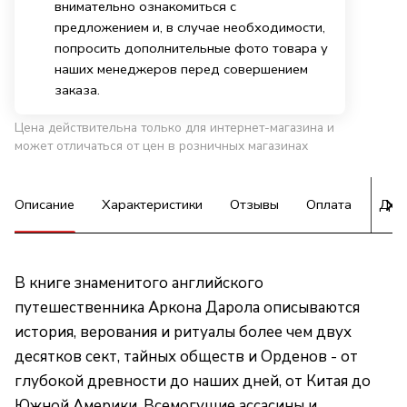
внимательно ознакомиться с
предложением и, в случае необходимости,
попросить дополнительные фото товара у
наших менеджеров перед совершением
заказа.
Цена действительна только для интернет-магазина и
может отличаться от цен в розничных магазинах
Описание
Характеристики
Отзывы
Оплата
Дос
В книге знаменитого английского
путешественника Аркона Дарола описываются
история, верования и ритуалы более чем двух
десятков сект, тайных обществ и Орденов - от
глубокой древности до наших дней, от Китая до
Южной Америки. Всемогущие ассасины и