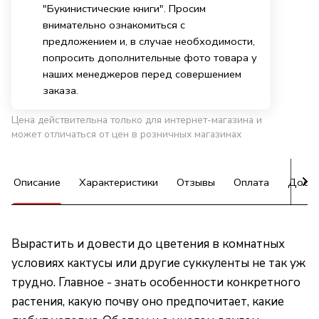
"Букинистические книги". Просим
внимательно ознакомиться с
предложением и, в случае необходимости,
попросить дополнительные фото товара у
наших менеджеров перед совершением
заказа.
Цена действительна только для интернет-магазина и
может отличаться от цен в розничных магазинах
Описание
Характеристики
Отзывы
Оплата
Доста
Вырастить и довести до цветения в комнатных
условиях кактусы или другие суккуленты не так уж
трудно. Главное - знать особенности конкретного
растения, какую почву оно предпочитает, какие