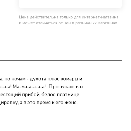
Цена действительна только для интернет-магазина
и может отличаться от цен в розничных магазинах
а, по ночам - духота плюс комары и
а-а! Ма-ма-а-а-а-а!.. Просыпаюсь в
елестящий прибой, белое платьице
ровку, а в это время к его жене.