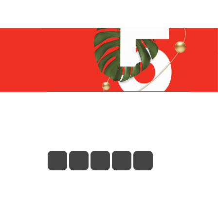
Контакты
+7 (831) 266-0321
info@knizhniy.com