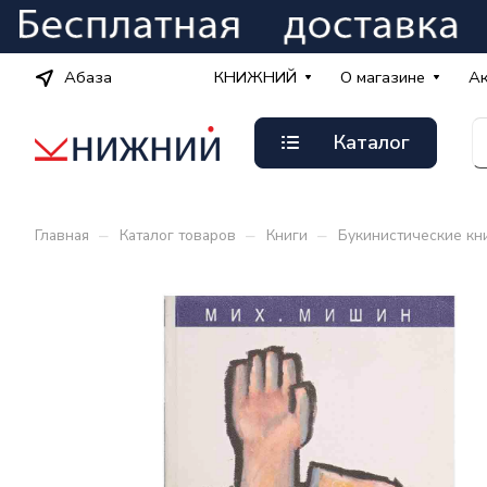
Абаза
КНИЖНИЙ
О магазине
А
Каталог
–
–
–
Главная
Каталог товаров
Книги
Букинистические кн