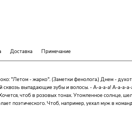
а
Доставка
Примечание
око: "Летом - жарко". (Заметки фенолога.) Днем - духот
сквозь выпадающие зубы и волосы. - А-а-а-а! А-а-а-а-а-
. Хочется, чтоб в розовых тонах. Утомленное солнце, ш
ает поэтического. Чтоб, например, уехал муж в команди