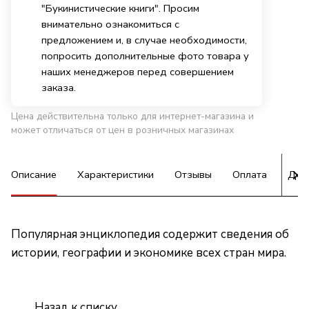
"Букинистические книги". Просим
внимательно ознакомиться с
предложением и, в случае необходимости,
попросить дополнительные фото товара у
наших менеджеров перед совершением
заказа.
Цена действительна только для интернет-магазина и
может отличаться от цен в розничных магазинах
Описание
Характеристики
Отзывы
Оплата
Дос
Популярная энциклопедия содержит сведения об
истории, географии и экономике всех стран мира.
Назад к списку