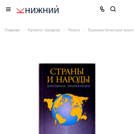
–
–
–
Главная
Каталог товаров
Книги
Букинистические книг