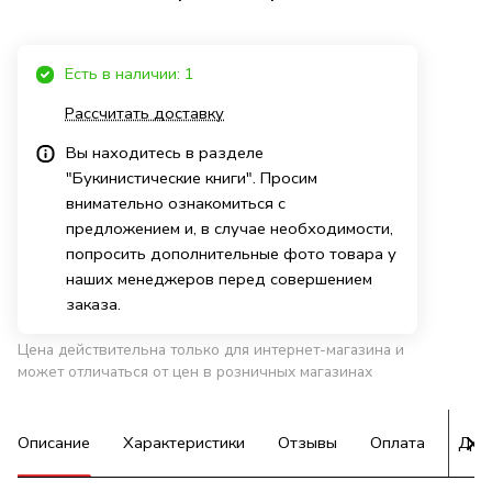
Есть в наличии: 1
Рассчитать доставку
Вы находитесь в разделе
"Букинистические книги". Просим
внимательно ознакомиться с
предложением и, в случае необходимости,
попросить дополнительные фото товара у
наших менеджеров перед совершением
заказа.
Цена действительна только для интернет-магазина и
может отличаться от цен в розничных магазинах
Описание
Характеристики
Отзывы
Оплата
Дос