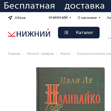
Абаза
КНИЖНИЙ
О магазине
А
Каталог
–
–
–
Главная
Каталог товаров
Книги
Букинистические кн