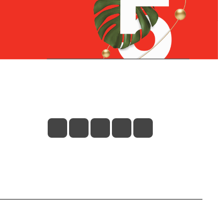
Контакты
+7 (831) 266-0321
info@knizhniy.com