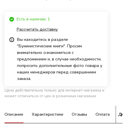
Есть в наличии: 1
Рассчитать доставку
Вы находитесь в разделе
"Букинистические книги". Просим
внимательно ознакомиться с
предложением и, в случае необходимости,
попросить дополнительные фото товара у
наших менеджеров перед совершением
заказа.
Цена действительна только для интернет-магазина и
может отличаться от цен в розничных магазинах
Описание
Характеристики
Отзывы
Оплата
Дос