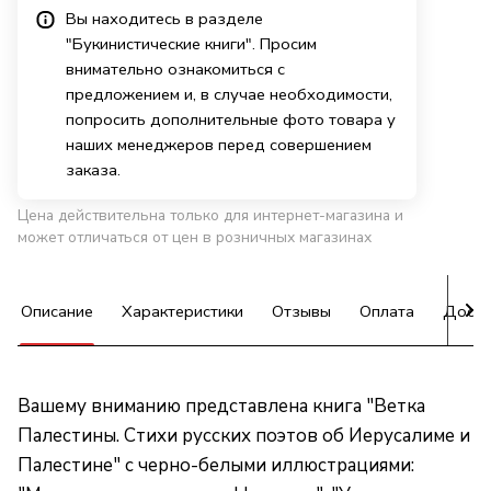
Вы находитесь в разделе
"Букинистические книги". Просим
внимательно ознакомиться с
предложением и, в случае необходимости,
попросить дополнительные фото товара у
наших менеджеров перед совершением
заказа.
Цена действительна только для интернет-магазина и
может отличаться от цен в розничных магазинах
Описание
Характеристики
Отзывы
Оплата
Доста
Вашему вниманию представлена книга "Ветка
Палестины. Стихи русских поэтов об Иерусалиме и
Палестине" с черно-белыми иллюстрациями: