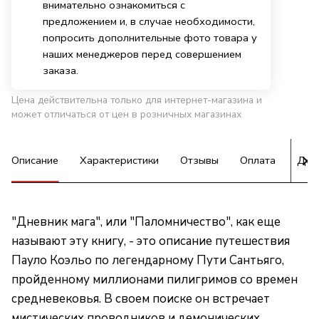
внимательно ознакомиться с
предложением и, в случае необходимости,
попросить дополнительные фото товара у
наших менеджеров перед совершением
заказа.
Цена действительна только для интернет-магазина и
может отличаться от цен в розничных магазинах
Описание
Характеристики
Отзывы
Оплата
Дос
"Дневник мага", или "Паломничество", как еще
называют эту книгу, - это описание путешествия
Пауло Коэльо по легендарному Пути Сантьяго,
пройденному миллионами пилигримов со времен
средневековья. В своем поиске он встречает
мистических проводников и демонических