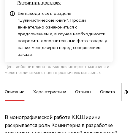
Рассчитать доставку
Вы находитесь в разделе
"Букинистические книги". Просим
внимательно ознакомиться с
предложением и, в случае необходимости,
попросить дополнительные фото товара у
наших менеджеров перед совершением
заказа.
Цена действительна только для интернет-магазина и
может отличаться от цен в розничных магазинах
Описание
Характеристики
Отзывы
Оплата
Дос
В монографической работе К.К.Ширини
раскрывается роль Коминтерна в разработке