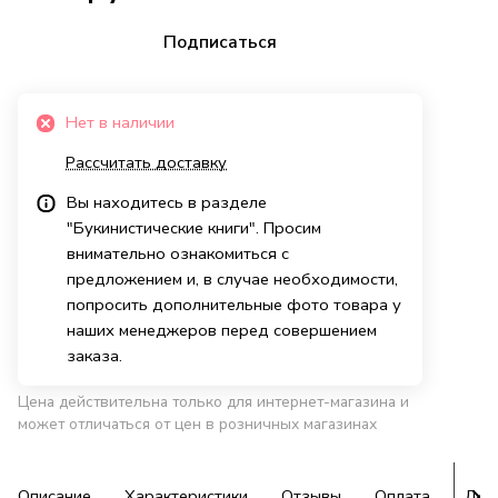
Подписаться
Нет в наличии
Рассчитать доставку
Вы находитесь в разделе
"Букинистические книги". Просим
внимательно ознакомиться с
предложением и, в случае необходимости,
попросить дополнительные фото товара у
наших менеджеров перед совершением
заказа.
Цена действительна только для интернет-магазина и
может отличаться от цен в розничных магазинах
Описание
Характеристики
Отзывы
Оплата
Дос