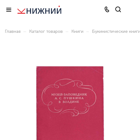
–
–
–
Главная
Каталог товаров
Книги
Букинистические книг