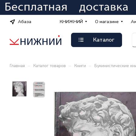
Абаза
КНИЖНИЙ
О магазине
А
Каталог
–
–
–
Главная
Каталог товаров
Книги
Букинистические кн