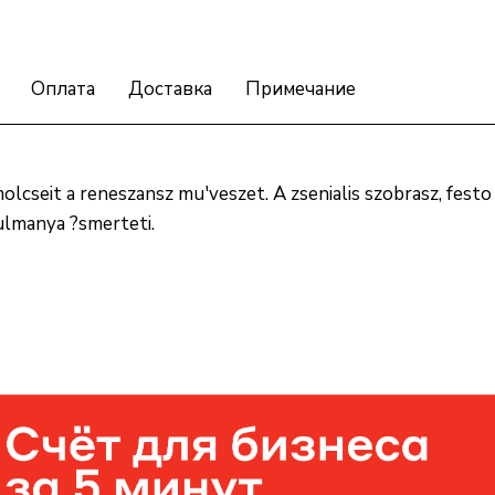
Оплата
Доставка
Примечание
cseit a reneszansz mu'veszet. A zsenialis szobrasz, festo 
ulmanya ?smerteti.