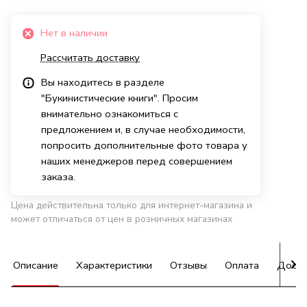
Нет в наличии
Рассчитать доставку
Вы находитесь в разделе
"Букинистические книги". Просим
внимательно ознакомиться с
предложением и, в случае необходимости,
попросить дополнительные фото товара у
наших менеджеров перед совершением
заказа.
Цена действительна только для интернет-магазина и
может отличаться от цен в розничных магазинах
Описание
Характеристики
Отзывы
Оплата
Доста