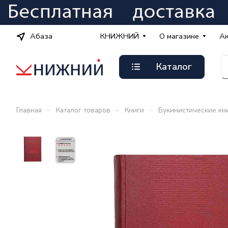
Абаза
КНИЖНИЙ
О магазине
А
Каталог
–
–
–
Главная
Каталог товаров
Книги
Букинистические кн