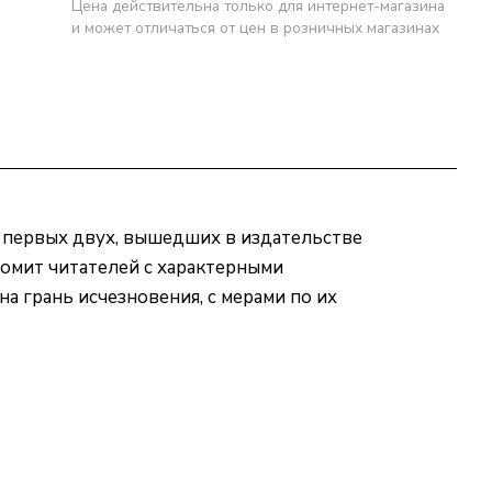
Цена действительна только для интернет-магазина
и может отличаться от цен в розничных магазинах
 первых двух, вышедших в издательстве
комит читателей с характерными
 грань исчезновения, с мерами по их