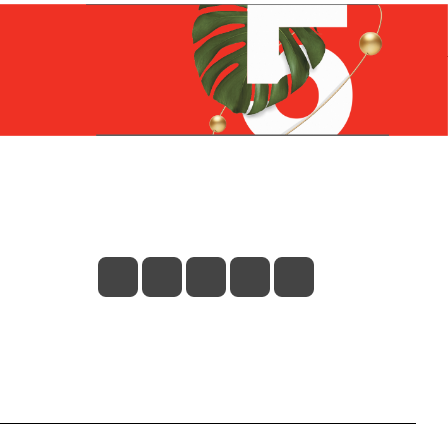
Контакты
+7 (831) 266-0321
info@knizhniy.com