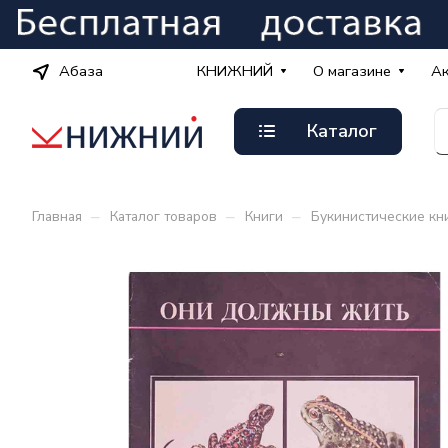
Абаза
КНИЖНИЙ
О магазине
А
Каталог
–
–
–
Главная
Каталог товаров
Книги
Букинистические кн