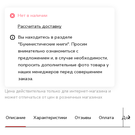
Нет в наличии
Рассчитать доставку
Вы находитесь в разделе
"Букинистические книги". Просим
внимательно ознакомиться с
предложением и, в случае необходимости,
попросить дополнительные фото товара у
наших менеджеров перед совершением
заказа.
Цена действительна только для интернет-магазина и
может отличаться от цен в розничных магазинах
Описание
Характеристики
Отзывы
Оплата
Доста