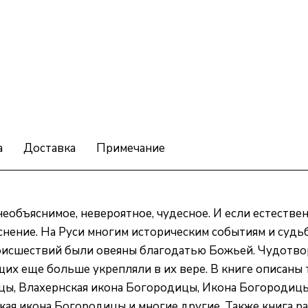
а
Доставка
Примечание
необъяснимое, невероятное, чудесное. И если естеств
яснение. На Руси многим историческим событиям и су
оисшествий были овеяны благодатью Божьей. Чудотвор
щих еще больше укрепляли в их вере. В книге описаны 
ы, Влахернская икона Богородицы, Икона Богородицы
ая икона Богородицы и многие другие. Также книга р