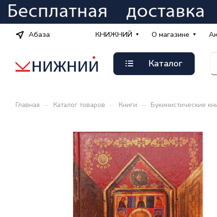
Абаза
КНИЖНИЙ
О магазине
А
Каталог
–
–
–
Главная
Каталог товаров
Книги
Букинистические кн