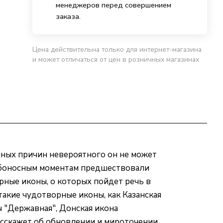
менеджеров перед совершением
заказа.
Цена действительна только для интернет-магазина
и может отличаться от цен в розничных магазинах
енных причин невероятного он не может
дьбоносным моментам предшествовали
ные иконы, о которых пойдет речь в
такие чудотворные иконы, как Казанская
 "Державная", Донская икона
асскажет об обновлении и мироточении