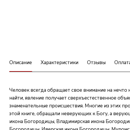
Описание
Характеристики
Отзывы
Оплат
Человек всегда обращает свое внимание на нечто 
найти, явление получает сверхъестественное объ
знаменательные происшествия. Многие из этих пр
этой книге, обращали неверующих к Богу, а верую
икона Богородицы, Владимирская икона Богородиц
Богородицы, Иверская икона Богородицы, Муромск