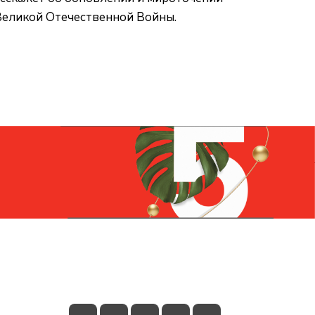
 Великой Отечественной Войны.
Контакты
+7 (831) 266-0321
info@knizhniy.com