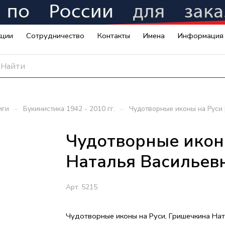
кции
Сотрудничество
Контакты
Имена
Информация
–
–
иги
Букинистика 1942 - 2010 гг.
Чудотворные иконы на Руси 
Чудотворные иконы
Наталья Васильев
Арт.
5215
Чудотворные иконы на Руси, Гришечкина На