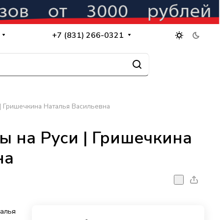
+7 (831) 266-0321
| Гришечкина Наталья Васильевна
 на Руси | Гришечкина
на
талья