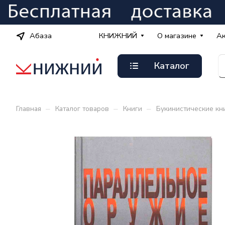
Абаза
КНИЖНИЙ
О магазине
А
Каталог
–
–
–
Главная
Каталог товаров
Книги
Букинистические кн