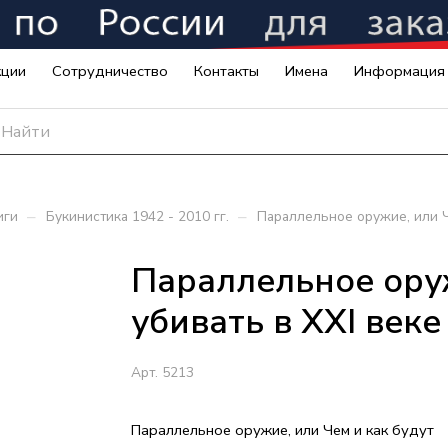
кции
Сотрудничество
Контакты
Имена
Информация
–
–
иги
Букинистика 1942 - 2010 гг.
Параллельное оружие, или Че
Параллельное оруж
убивать в ХХI веке
Арт.
5213
Параллельное оружие, или Чем и как будут