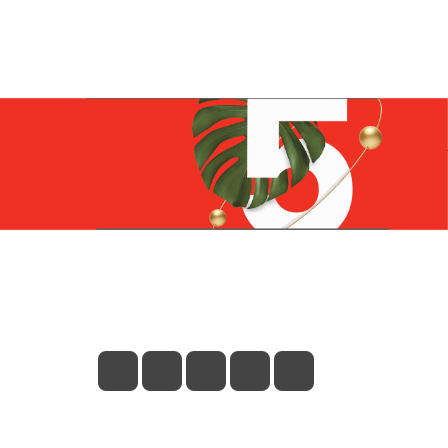
Контакты
+7 (831) 266-0321
info@knizhniy.com