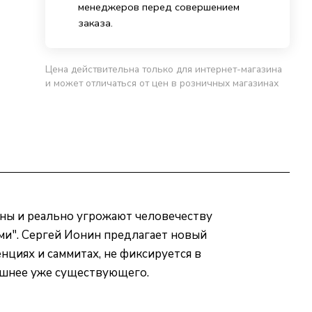
менеджеров перед совершением
заказа.
Цена действительна только для интернет-магазина
и может отличаться от цен в розничных магазинах
даны и реально угрожают человечеству
ми". Сергей Ионин предлагает новый
нциях и саммитах, не фиксируется в
рашнее уже существующего.