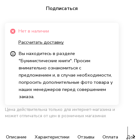
Подписаться
Нет в наличии
Рассчитать доставку
Вы находитесь в разделе
"Букинистические книги". Просим
внимательно ознакомиться с
предложением и, в случае необходимости,
попросить дополнительные фото товара у
наших менеджеров перед совершением
заказа.
Цена действительна только для интернет-магазина и
может отличаться от цен в розничных магазинах
Описание
Характеристики
Отзывы
Оплата
Доста