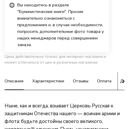
Вы находитесь в разделе
"Букинистические книги". Просим
внимательно ознакомиться с
предложением и, в случае необходимости,
попросить дополнительные фото товара у
наших менеджеров перед совершением
заказа.
Цена действительна только для интернет-магазина и
может отличаться от цен в розничных магазинах
Описание
Характеристики
Отзывы
Оплата
Дос
Ныне, как и всегда, взывает Церковь Русская к
защитникам Отечества нашего — воинам армии и
флота: будьте достойны своего великого,