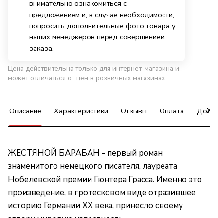
внимательно ознакомиться с
предложением и, в случае необходимости,
попросить дополнительные фото товара у
наших менеджеров перед совершением
заказа.
Цена действительна только для интернет-магазина и
может отличаться от цен в розничных магазинах
Описание
Характеристики
Отзывы
Оплата
Доста
ЖЕСТЯНОЙ БАРАБАН - первый роман
знаменитого немецкого писателя, лауреата
Нобелевской премии Гюнтера Грасса. Именно это
произведение, в гротесковом виде отразившее
историю Германии XX века, принесло своему