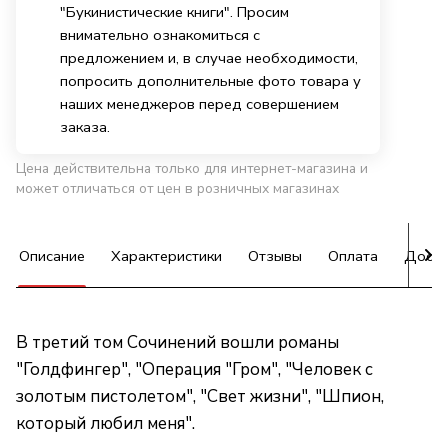
"Букинистические книги". Просим
внимательно ознакомиться с
предложением и, в случае необходимости,
попросить дополнительные фото товара у
наших менеджеров перед совершением
заказа.
Цена действительна только для интернет-магазина и
может отличаться от цен в розничных магазинах
Описание
Характеристики
Отзывы
Оплата
Доста
В третий том Сочинений вошли романы
"Голдфингер", "Операция "Гром", "Человек с
золотым пистолетом", "Свет жизни", "Шпион,
который любил меня".