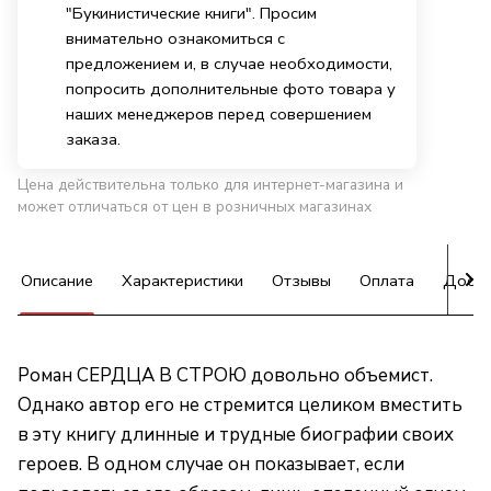
"Букинистические книги". Просим
внимательно ознакомиться с
предложением и, в случае необходимости,
попросить дополнительные фото товара у
наших менеджеров перед совершением
заказа.
Цена действительна только для интернет-магазина и
может отличаться от цен в розничных магазинах
Описание
Характеристики
Отзывы
Оплата
Доста
Роман СЕРДЦА В СТРОЮ довольно объемист.
Однако автор его не стремится целиком вместить
в эту книгу длинные и трудные биографии своих
героев. В одном случае он показывает, если