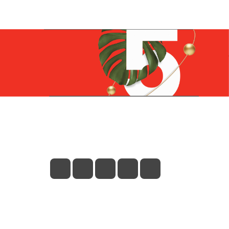
Контакты
+7 (831) 266-0321
info@knizhniy.com