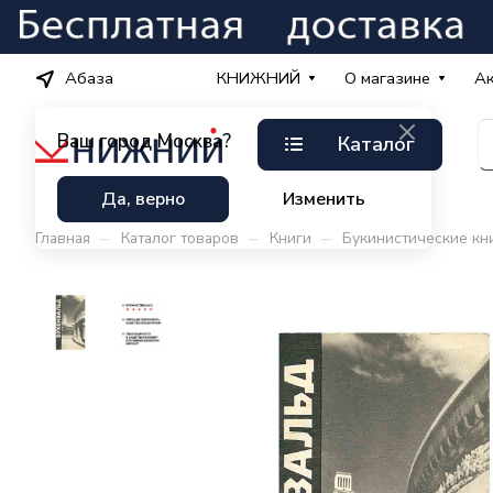
Абаза
КНИЖНИЙ
О магазине
А
Ваш город
Москва?
Каталог
Да, верно
Изменить
–
–
–
Главная
Каталог товаров
Книги
Букинистические кн