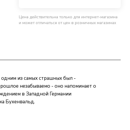
Цена действительна только для интернет-магазина
и может отличаться от цен в розничных магазинах
 одним из самых страшных был -
прошлое незабываемо - оно напоминает о
ождением в Западной Германии
ка Бухенвальд.