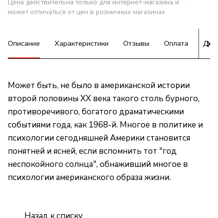
Цена действительна только для интернет-магазина и
может отличаться от цен в розничных магазинах
Описание
Характеристики
Отзывы
Оплата
Дос
Может быть, не было в американской истории
второй половины XX века такого столь бурного,
противоречивого, богатого драматическими
событиями года, как 1968-й. Многое в политике и
психологии сегодняшней Америки становится
понятней и ясней, если вспомнить тот "год
неспокойного солнца", обнаживший многое в
психологии американского образа жизни.
Назад к списку