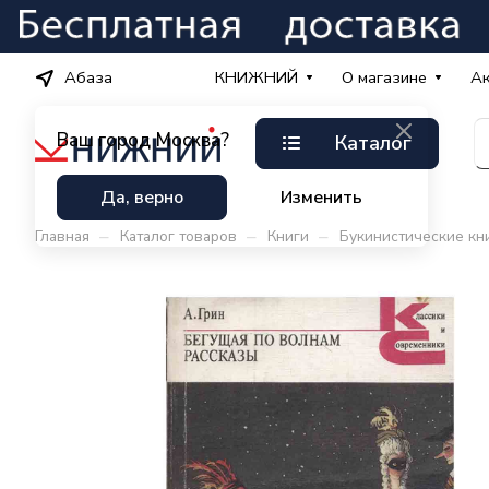
Абаза
КНИЖНИЙ
О магазине
А
Ваш город
Москва?
Каталог
Да, верно
Изменить
–
–
–
Главная
Каталог товаров
Книги
Букинистические кн