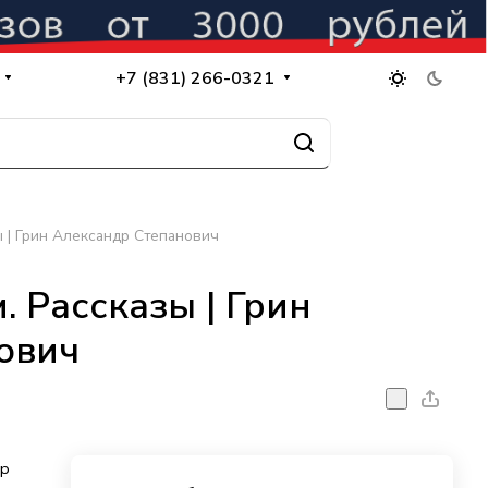
+7 (831) 266-0321
ы | Грин Александр Степанович
. Рассказы | Грин
ович
др