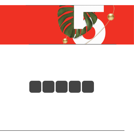
Контакты
+7 (831) 266-0321
info@knizhniy.com