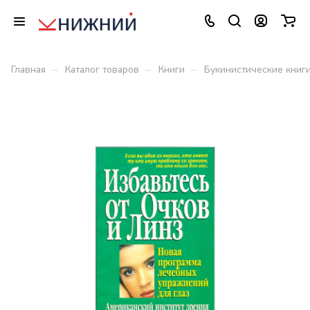
–
–
–
Главная
Каталог товаров
Книги
Букинистические книг