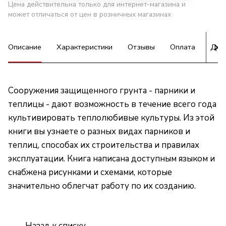
Цена действительна только для интернет-магазина и
может отличаться от цен в розничных магазинах
Описание
Характеристики
Отзывы
Оплата
Дос
Сооружения защищенного грунта - парники и
теплицы - дают возможность в течение всего года
культивировать теплолюбивые культуры. Из этой
книги вы узнаете о разных видах парников и
теплиц, способах их строительства и правилах
эксплуатации. Книга написана доступным языком и
снабжена рисунками и схемами, которые
значительно облегчат работу по их созданию.
Назад к списку