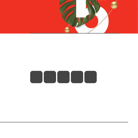
Контакты
+7 (831) 266-0321
info@knizhniy.com