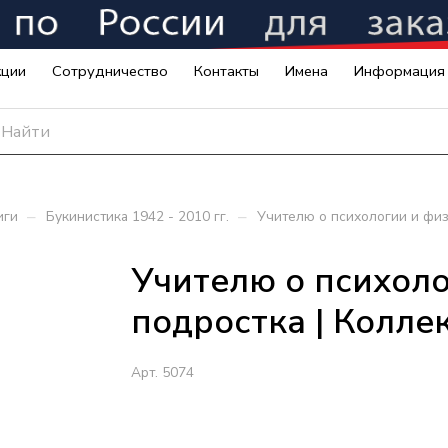
кции
Сотрудничество
Контакты
Имена
Информация
–
–
иги
Букинистика 1942 - 2010 гг.
Учителю о психологии и физ
Учителю о психол
подростка | Колле
Арт.
5074