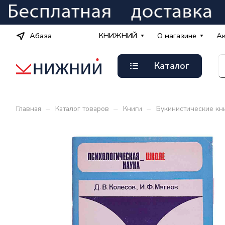
Абаза
КНИЖНИЙ
О магазине
А
Каталог
–
–
–
Главная
Каталог товаров
Книги
Букинистические кн